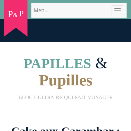
Menu
P
P
&
&
PAPILLES
Pupilles
BLOG CULINAIRE QUI FAIT VOYAGER