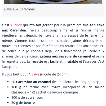
Cake aux Carambar
C’est
Audrey
qui m’a fait goûter pour la première fois
son cake
aux Carambar
. J’avais beaucoup aimé et si j’en ai mangé
régulièrement depuis, je n’avais jamais essayé de le faire moi
même. Comme toute curieuse culinaire j’aime découvrir de
nouvelles recettes et pas forcément en refaire des anciennes ou
de celles que je connais déjà. Mais finalement, j’ai cédé aux
sirènes de ce délicieux
gâteau aux saveurs de caramel
et je ne
le regrette pas. La
recette
est
facile
et
inratable
et l’essayer c’est
l’adopter.
Il vous faut pour 1
cake
(moule de 24 cm)
20
Carambar au caramel
(les meilleurs, les originaux :p)
160 g de farine avec levure incorporée ou de farine
classique + 1/2 sachet de levure chimique
100 g de sucre roux
50 g de beurre