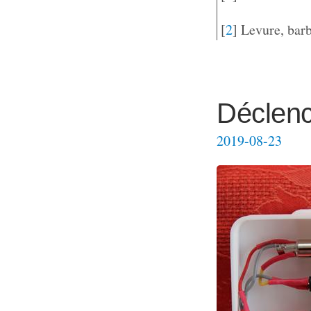
[
2
]
Levure, barb
Déclench
2019-08-23