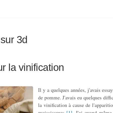
 sur 3d
r la vinification
Il y a quelques années, j'avais essay
de pomme. J'avais eu quelques diffi
la vinification à cause de l'appariti
moississures
[
1
]
. J'ai quand même 