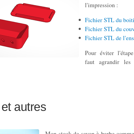
l'impression :
Fichier STL du boit
Fichier STL du couv
Fichier STL de l'en
Pour éviter l'étap
faut agrandir les
et autres
Mon stock de savon à barbe comme