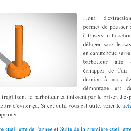
L'outil d'extracti
permet de pousser s
à travers le boucho
déloger sans le ca
en caoutchouc serre 
barbotteur afin
échapper de l'air 
dernier. À cause de
démontage est dé
 fragilisent le barbotteur et finissent par le briser. J'es
ttra d'éviter ça. Si cet outil vous est utile, voici le
fic
mprimer.
e cueillette de l'année
et
Suite de la première cueillett