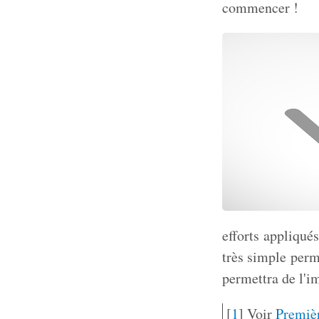
commencer !
efforts appliqués
très simple perme
permettra de l'i
[
1
]
Voir
Premièr