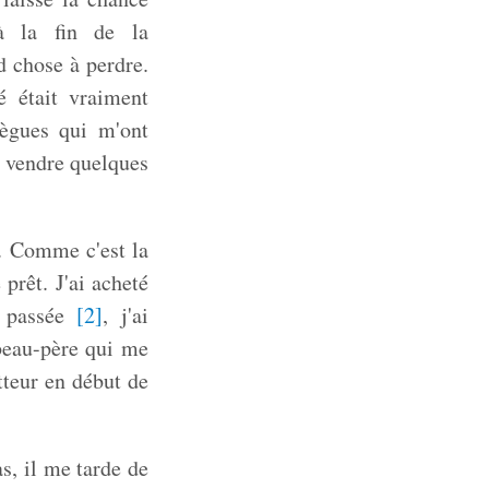
'à la fin de la
d chose à perdre.
sé était vraiment
lègues qui m'ont
n vendre quelques
r. Comme c'est la
prêt. J'ai acheté
e passée
[
2
]
, j'ai
eau-père qui me
tteur en début de
as, il me tarde de