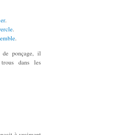
ier
.
ercle
.
semble
.
e de ponçage, il
 trous dans les
nçait à vraiment