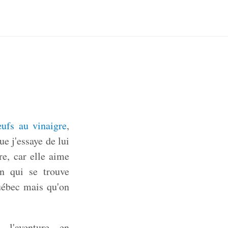
ufs au vinaigre
,
e j'essaye de lui
re, car elle aime
on qui se trouve
uébec mais qu'on
l'aventure en