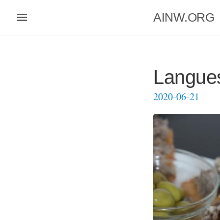
Aller
AINW.ORG
au
contenu
principal
Langues
2020-06-21