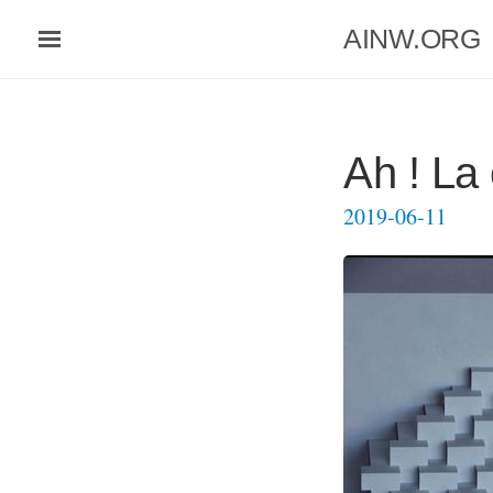
Aller
AINW.ORG
au
contenu
principal
Ah ! La 
2019-06-11