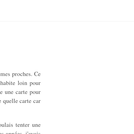
e mes proches. Ce
 habite loin pour
ie une carte pour
 quelle carte car
ulais tenter une
s années, j'avais