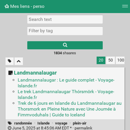
Mes liens - perso
Tag cloud
Picture wall
Daily
RSS Feed
Logi
1834
shaares
20
50
100
Landmannalaugar
Landmannalaugar : Le guide complet - Voyage-
Islande.fr
Le trek Landmannalaugar Thórsmörk - Voyage-
Islande.fr
Trek de 6 jours en Islande du Landmannalaugar au
Thorsmork en Pleine Nature avec Une Journée à
Fimmvoduhals | Guide to Iceland
randonnée
·
Islande
·
voyage
·
plein-air
June 5, 2025 at 8:45:06 AM EDT * ·
permalink