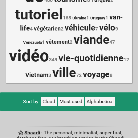
Turquie
480
8
2
tutoriel
van-
168
1
1
Ukraine
Uruguay
vélo
véhicule
life
végétarien
4
2
7
9
viande
vêtement
1
2
47
Vénézuéla
vidéo
vie-quotidienne
349
12
ville
voyage
Vietnam
3
72
8
Sort by:
Cloud
Most used
Alphabetical
Shaarli
· The personal, minimalist, super fast,