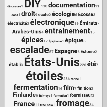
DIY
documentation
1
130
11
dinosaure
droit
écologie
Écosse
école
1
9
2
6
3
dons
électronique
Émirats-
électricité
2
19
entrainement
Arabes-Unis
4
15
épices
épique
17
1
6
Épiphanie
escalade
Espagne
Estonie
57
6
2
États-Unis
été
établi
3
226
7
étoiles
286
1
farine
fermentation
film
finition
16
7
2
Finlande
fournisseur
6
1
1
2
fish-eye
formation
fromage
France
11
1
34
free-solo