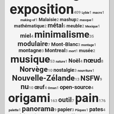
exposition
409
1
1
Lybie
macro
Malaisie
mashup
1
2
2
1
making-of
masque
métal
mathématique
meuble
2
5
2
1
Mexique
minimalisme
miel
4
35
modulaire
Mont-Blanc
7
3
1
montage
montagne
Montreal
musée
3
3
1
2
mort
musique
nœud
Noël
53
1
4
8
nature
Norvège
nostalgie
10
3
1
nourriture
Nouvelle-Zélande
NSFW
13
9
nu
œuf
open-source
10
4
1
4
Oman
origami
pain
outil
163
7
176
panorama
pates
papier
1
9
3
1
4
palette
Pâques