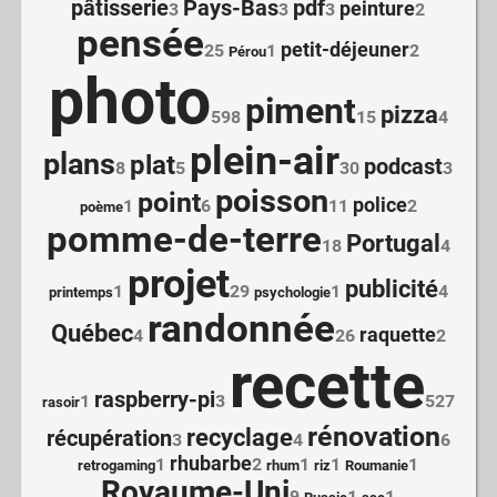
pâtisserie
Pays-Bas
pdf
peinture
3
3
3
2
pensée
petit-déjeuner
25
1
2
Pérou
photo
piment
pizza
598
15
4
plein-air
plans
plat
podcast
8
5
30
3
poisson
point
police
1
6
11
2
poème
pomme-de-terre
Portugal
18
4
projet
publicité
1
29
1
4
printemps
psychologie
randonnée
Québec
raquette
4
26
2
recette
raspberry-pi
1
3
527
rasoir
rénovation
recyclage
récupération
3
4
6
rhubarbe
1
2
1
1
1
retrogaming
rhum
riz
Roumanie
Royaume-Uni
9
1
1