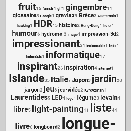
fruit
gingembre
16
1
1
11
fumoir
gif
glossaire
gravlax
Grèce
3
1
3
3
1
Google
Guatemala
HDR
histoire
1
15
2
1
1
hacking
Hong-Kong
hotel
humour
hydromel
impression-3d
6
2
1
2
image
impressionant
31
1
1
inclassable
Inde
informatique
1
17
Indonésie
inspirant
inspiration
26
4
1
internet
Islande
jardin
Italie
Japon
35
7
3
20
jeu
jargon
jeu-vidéo
2
8
2
1
Kyrgyzstan
Laurentides
LED
levain
légume
5
4
1
3
4
lego
liste
light-painting
libre
5
11
44
longue-
livre
longboard
6
2