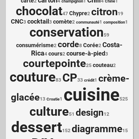
carton
Chili
carte
2
4
1
4
1
champignon
Chine
chocolat
citron
Chypre
47
2
19
CNC
cocktail
comète
3
3
2
1
1
communauté
composition
conservation
59
corde
Costa-
consumérisme
Corée
2
8
2
Rica
course-à-pied
cours
4
2
3
courtepointe
couteau
25
2
couture
CP
crème-
83
33
1
crédit
cuisine
glacée
13
1
525
Croatie
culture
design
51
12
dessert
diagramme
152
15