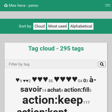
Mes liens - perso
Tag cloud
Picture wall
Daily
RSS Feed
Logi
Sort by:
Cloud
Most used
Alphabetical
Tag cloud - 295 tags
♥♥♥♥
♥♥♥
à-
♥
0
♥♥
9
2
35
54
3
savoir
action:fill
achat
14
4
5
action:keep
117