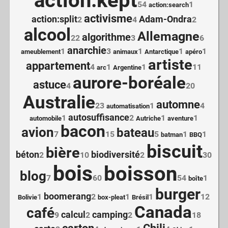
action:kept
54
1
action:search
activisme
action:split
Adam-Ondra
2
4
2
alcool
Allemagne
algorithme
22
3
6
anarchie
1
3
1
1
1
ameublement
animaux
Antarctique
apéro
artiste
appartement
4
1
1
11
arc
Argentine
aurore-boréale
astuce
4
20
Australie
automne
23
1
4
automatisation
autosuffisance
1
2
1
1
automobile
Autriche
aventure
bacon
avion
bateau
7
15
5
1
1
batman
BBQ
biscuit
bière
béton
biodiversité
2
10
2
30
bois
boisson
blog
7
60
54
1
boîte
burger
boomerang
1
2
1
1
12
Bolivie
box-pleat
Brésil
Canada
café
calcul
camping
9
2
2
18