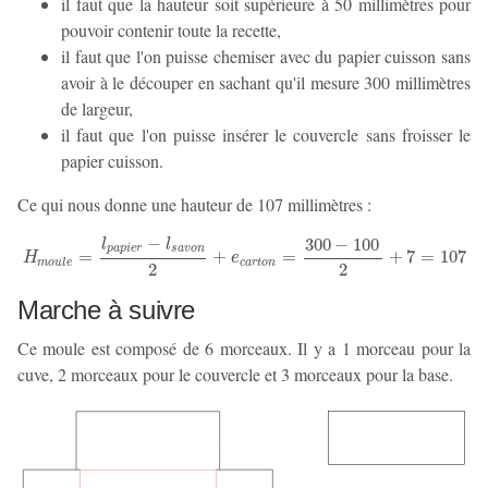
il faut que la hauteur soit supérieure à 50 millimètres pour
pouvoir contenir toute la recette,
il faut que l'on puisse chemiser avec du papier cuisson sans
avoir à le découper en sachant qu'il mesure 300 millimètres
de largeur,
il faut que l'on puisse insérer le couvercle sans froisser le
papier cuisson.
Ce qui nous donne une hauteur de 107 millimètres :
−
300
−
100
l
l
p
a
p
i
e
r
s
a
v
o
n
H
m
o
u
l
e
=
l
p
a
p
i
e
r
−
l
s
a
v
o
n
2
+
e
c
a
r
t
o
n
=
300
−
100
2
+
7
=
107
=
+
=
+
7
=
107
H
e
m
o
u
l
e
c
a
r
t
o
n
2
2
Marche à suivre
Ce moule est composé de 6 morceaux. Il y a 1 morceau pour la
cuve, 2 morceaux pour le couvercle et 3 morceaux pour la base.