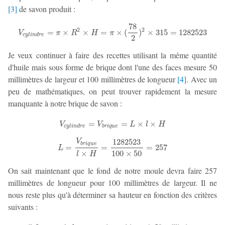
[
3
]
de savon produit :
78
2
2
V
c
y
l
i
n
d
r
e
=
π
×
R
2
×
H
=
π
×
(
78
2
)
2
×
315
=
1282523
=
×
×
=
×
(
)
×
315
=
1282523
V
π
R
H
π
c
y
l
i
n
d
r
e
2
Je veux continuer à faire des recettes utilisant la même quantité
d'huile mais sous forme de brique dont l'une des faces mesure 50
millimètres de largeur et 100 millimètres de longueur
[
4
]
. Avec un
peu de mathématiques, on peut trouver rapidement la mesure
manquante à notre brique de savon :
V
c
y
l
i
n
d
r
e
=
V
b
r
i
q
u
e
=
L
×
l
×
H
=
=
×
×
V
V
L
l
H
c
y
l
i
n
d
r
e
b
r
i
q
u
e
1282523
V
b
r
i
q
u
e
L
=
V
b
r
i
q
u
e
l
×
H
=
1282523
100
×
50
=
257
=
=
=
257
L
×
100
×
50
l
H
On sait maintenant que le fond de notre moule devra faire 257
millimètres de longueur pour 100 millimètres de largeur. Il ne
nous reste plus qu'à déterminer sa hauteur en fonction des critères
suivants :