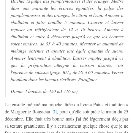
Hacher la pulpe des pamplemousses et des oranges. Mettre
dans une marmite les écorces égouttées, la pulpe des
pamplemousses et des oranges, le citron et l'eau. Amener à
ébullition et faire bouillir 5 minutes. Couvrir et laisser
reposer au réfrigérateur de 12 à 18 heures. Amener à
ébullition et cuire à découvert jusqu'à ce que les écorces
soient tendres, de 35 à 40 minutes. Mesurer la quantité de
mélange obtenue et ajouter une égale quantité de sucre.
Amener lentement à ébullition. Laisser mijoter jusqu'à ce
que la préparation atteigne la cuisson désirée, voir
l'épreuve de cuisson (page 307), de 50 à 60 minutes. Verser
bouillant dans les bocaux stérilisés. Paraffiner.
Donne 4 bocaux de 450 mL (16 oz)
J'ai ensuite préparé ma brioche, tirée du livre « Pains et tradition »
de Marguerite Rousseau
[
3
]
, pour qu'elle soit prête le matin du 25
décembre. Elle était très bonne mais j'ai été légèrement déçu par
sa texture granuleuse. Il y a certainement quelque chose que je ne
fais pas correctement lors de la préparation, ça doit être lors de